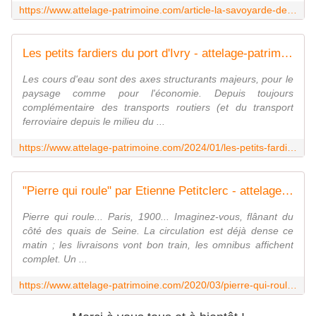
https://www.attelage-patrimoine.com/article-la-savoyarde-de-montmartre-115675081.html
Les petits fardiers du port d'Ivry - attelage-patrimoine
Les cours d'eau sont des axes structurants majeurs, pour le
paysage comme pour l'économie. Depuis toujours
complémentaire des transports routiers (et du transport
ferroviaire depuis le milieu du ...
https://www.attelage-patrimoine.com/2024/01/les-petits-fardiers-du-port-d-ivry.html
"Pierre qui roule" par Etienne Petitclerc - attelage-patrimoine
Pierre qui roule... Paris, 1900... Imaginez-vous, flânant du
côté des quais de Seine. La circulation est déjà dense ce
matin ; les livraisons vont bon train, les omnibus affichent
complet. Un ...
https://www.attelage-patrimoine.com/2020/03/pierre-qui-roule.html