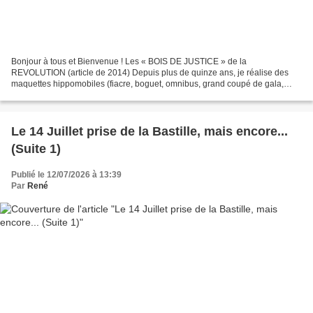
Bonjour à tous et Bienvenue ! Les « BOIS DE JUSTICE » de la
REVOLUTION (article de 2014) Depuis plus de quinze ans, je réalise des
maquettes hippomobiles (fiacre, boguet, omnibus, grand coupé de gala,
voiture de poste, vis-à-vis, briska…), chacune est...
Le 14 Juillet prise de la Bastille, mais encore...
(Suite 1)
Publié le 12/07/2026 à 13:39
Par
René